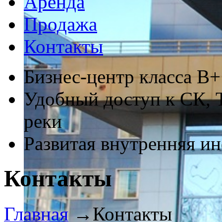
Аренда
Продажа
Контакты
Бизнес-центр класса В+
Удобный доступ к СК,
реки
Развитая внутренняя и
Контакты
Главная
→
Контакты