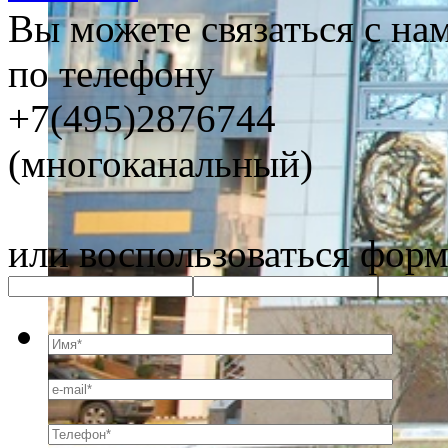
Вы можете связаться с на
по телефону
+7(495)2876744
(многоканальный)
или воспользоваться форм