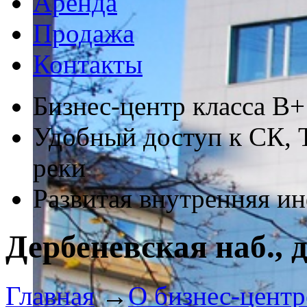
Аренда
Продажа
Контакты
Бизнес-центр класса В+
Удобный доступ к СК,
реки
Развитая внутренняя и
Дербеневская наб., д
Главная
→
О бизнес-центр