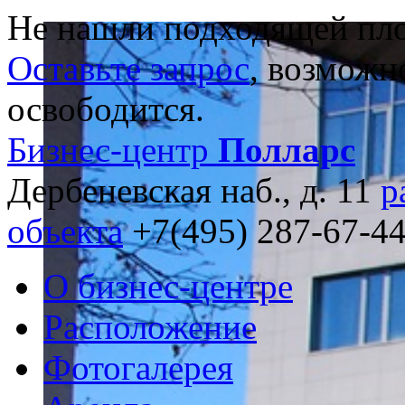
Не нашли подходящей пл
Оставьте запрос
, возможн
освободится.
Бизнес-центр
Полларс
Дербеневская наб., д. 11
р
объекта
+7(495) 287-67-4
О бизнес-центре
Расположение
Фотогалерея