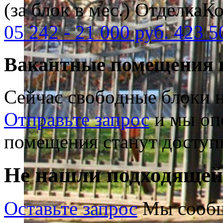
(за блок в мес.)
Отделка
Ко
05
242
-
21 000 руб.
423 5
Вакантные помещения 
Сейчас свободные блоки н
Отправьте запрос
и мы опо
помещения станут доступ
Не нашли подходяще
Оставьте запрос
Мы сообщ