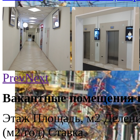
Prev
Next
Вакантные помещения в
Этаж
Площадь, м2
Делени
(м2/год)
Ставка